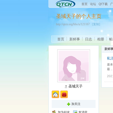
首页
论坛
Qt下载
圣域天子的个人主页
http://qtcn.org/bbs/u/121167
[复制]
首页
新鲜事
日志
相册
帖
新鲜
私活
基本
最 ..
202
圣域天子
加关注
加为好友
发消息