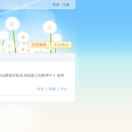
登录
注册
空间装扮
个人中心
hing重新封装成.dll或嵌入到程序中 3. 使用
转发
|
收藏
|
评论