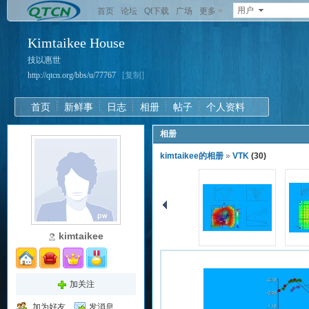
用户
首页
论坛
Qt下载
广场
更多
Kimtaikee House
技以惠世
http://qtcn.org/bbs/u/77767
[复制]
首页
新鲜事
日志
相册
帖子
个人资料
相册
kimtaikee的相册
»
VTK
(30)
kimtaikee
加关注
加为好友
发消息