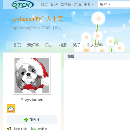
用户
首页
论坛
Qt下载
广场
更多
cyclamen的个人主页
http://qtcn.org/bbs/u/172365
[复制]
首页
新鲜事
日志
相册
帖子
个人资料
相册
cyclamen
加关注
加为好友
发消息