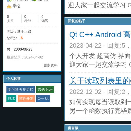
迎大家一起交流学习 Gi
举报
0
0
6
关注
粉丝
访客
回复的帖子
等级：
新手上路
Qt C++ Androi
总积分：
6
2023-04-22 - 回复:5
男，2000-08-23
个人开发 超高仿 界面呈
最后登录：2024-04-02
迎大家一起交流学习 G
更多资料
关于读取列表里的
个人标签
学习算法 刷力扣
吉他 音乐
2022-12-02 - 回复:2
篮球
软件开发
C++ Qt
如何实现每当读取到
另一个函数执行完毕
留言板