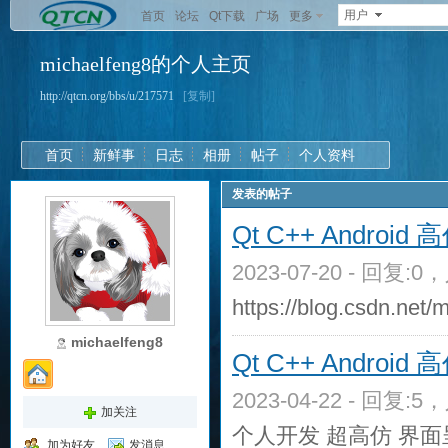
用户
首页
论坛
Qt下载
广场
更多
michaelfeng8的个人主页
http://qtcn.org/bbs/u/217571
[复制]
首页
新鲜事
日志
相册
帖子
个人资料
发表的帖子
Qt C++ Androi
2023-07-20 - 回复:0
https://blog.csdn.net/
michaelfeng8
Qt C++ Andro
2023-04-22 - 回复:5
加关注
个人开发 超高仿 界面呈
加为好友
发消息