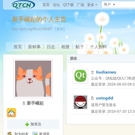
用户
首页
论坛
Qt下载
广场
更多
新手崛起的个人主页
http://qtcn.org/bbs/u/168487
[复制]
首页
新鲜事
日志
相册
帖子
个人资料
朋友
liudianwu
公众号：Qt实战/Qt入门和进阶 
最近登录: 2026-08-03 09:3
ustcgdd
新手崛起
该用户暂无签名
最近登录: 2016-07-20 13:3
加关注
加为好友
发消息