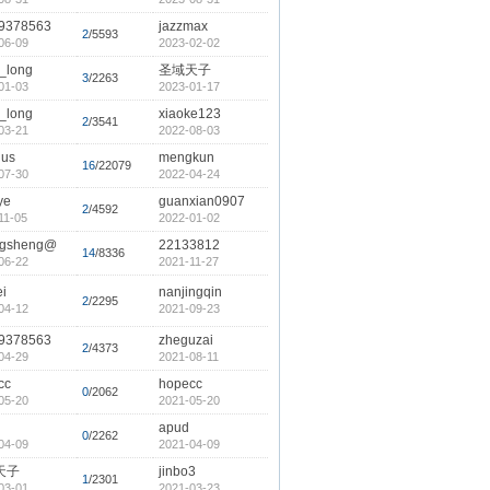
9378563
jazzmax
2
/5593
06-09
2023-02-02
_long
圣域天子
3
/2263
01-03
2023-01-17
_long
xiaoke123
2
/3541
03-21
2022-08-03
lus
mengkun
16
/22079
07-30
2022-04-24
ye
guanxian0907
2
/4592
11-05
2022-01-02
gsheng@
22133812
14
/8336
06-22
2021-11-27
i
nanjingqin
2
/2295
04-12
2021-09-23
9378563
zheguzai
2
/4373
04-29
2021-08-11
cc
hopecc
0
/2062
05-20
2021-05-20
apud
0
/2262
04-09
2021-04-09
天子
jinbo3
1
/2301
03-01
2021-03-23