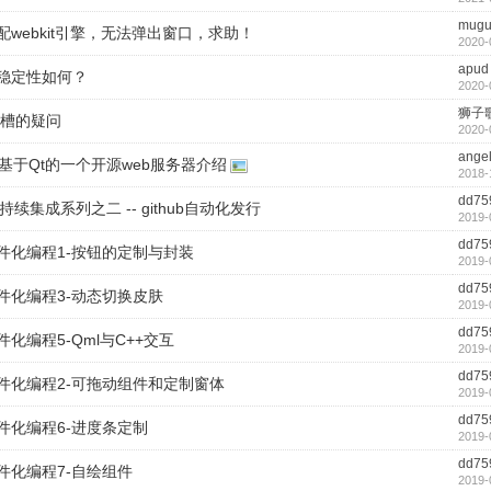
mugu
14配webkit引擎，无法弹出窗口，求助！
2020-
apud
14稳定性如何？
2020-
狮子
信号槽的疑问
2020-
ange
基于Qt的一个开源web服务器介绍
2018-
dd75
持续集成系列之二 -- github自动化发行
2019-
dd75
组件化编程1-按钮的定制与封装
2019-
dd75
组件化编程3-动态切换皮肤
2019-
dd75
件化编程5-Qml与C++交互
2019-
dd75
组件化编程2-可拖动组件和定制窗体
2019-
dd75
组件化编程6-进度条定制
2019-
dd75
组件化编程7-自绘组件
2019-