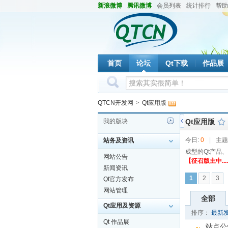
新浪微博
腾讯微博
会员列表
统计排行
帮助
首页
论坛
Qt下载
作品展
QTCN开发网
>
Qt应用版
我的版块
Qt应用版
今日:
0
|
主题
站务及资讯
成型的Qt产品
网站公告
【征召版主中....
新闻资讯
1
2
3
Qt官方发布
网站管理
全部
Qt应用及资源
排序：
最新
Qt 作品展
站点公