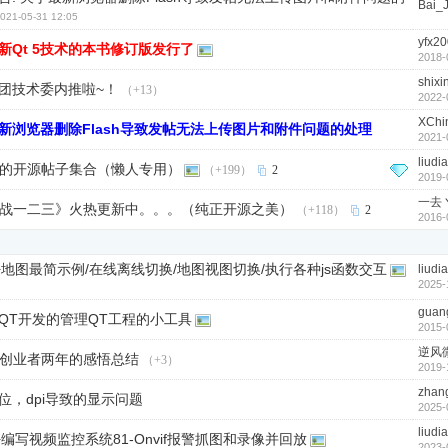
Bai_J
021-05-31 12:05
yfx2
新Qt 5技术的本书修订版发行了
2018-
shixi
团技术委内推啦~！
（+13）
2022-
XChi
新浏览器删除Flash导致发帖无法上传图片和附件问题的处理
2021-
liudi
写的开源帖子集合（懒人专用）
（+199）
2
2019-
一去
实战一二三》火热更新中。。。（纯正开源之美）
（+118）
2
2016-
C++地图最简示例/在线离线切换/地图视图切换/执行各种js函数交互
liudi
2025-
guan
QT开发的管理QT工程的小工具
2015-
逆风
t创业者两年的感悟总结
（+3）
2019-
zhan
位，dpi导致的显示问题
2025-
liudi
++编写视频监控系统81-Onvif报警抓图和录像并回放
2023-