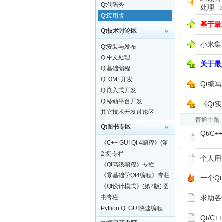
Qt代码秀
处理
2
Qt应用版
基于最
Qt技术讨论区
小米集
Qt安装与发布
Qt中文处理
关于最
Qt基础编程
Qt QML开发
Qt编
Qt嵌入式开发
Qt移动平台开发
《Qt
其它技术开发讨论区
普通主题
Qt图书专区
Qt/
《C++ GUI Qt 4编程》(第
2版)专栏
个人用
《Qt高级编程》专栏
《零基础学Qt4编程》专栏
一个Q
《Qt设计模式》(第2版) 图
书专栏
求助各
Python Qt GUI快速编程
Qt/C