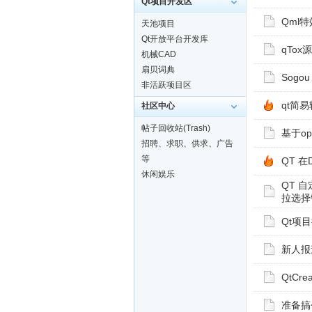
Qt项目开发区
Qml特
天池项目
Qt开放平台开发库
qTox源
机械CAD
扇贝词典
Sogou
非活跃项目区
qt简
社区中心
帖子回收站(Trash)
基于o
招聘、求职、供求、广告
等
QT 在D
休闲娱乐
QT 
拉选择
Qt项目
新人报
QtC
准备搞