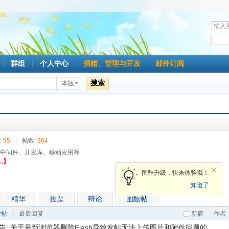
用
户
密
名
码
群组
个人中心
捐赠、管理与开发
邮件订阅
搜索
本版
:
95
|
帖数:
364
、中间件、开发库、移动应用等
..】
图酷升级，快来体验哦！
知道了
精华
投票
辩论
图酷帖
发帖
|
最后回复
新窗
作者
告:
关于最新浏览器删除Flash导致发帖无法上传图片和附件问题的