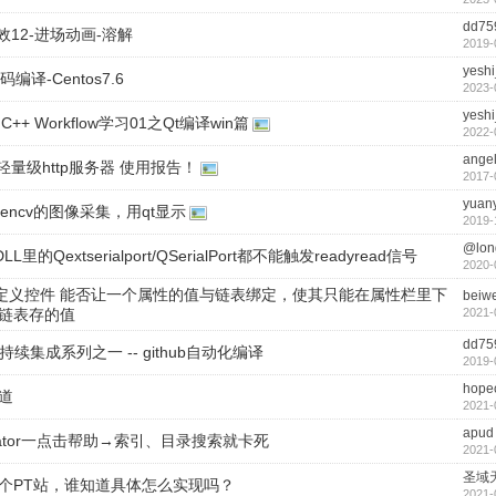
dd75
效12-进场动画-溶解
2019-
yeshi
码编译-Centos7.6
2023-
yeshi
 C++ Workflow学习01之Qt编译win篇
2022-
ange
易轻量级http服务器 使用报告！
2017-
yuan
pencv的图像采集，用qt显示
2019-
@lon
LL里的Qextserialport/QSerialPort都不能触发readyread信号
2020-
自定义控件 能否让一个属性的值与链表绑定，使其只能在属性栏里下
beiwe
链表存的值
2021-
dd75
持续集成系列之一 -- github自动化编译
2019-
hope
道
2021-
apud
reator一点击帮助→索引、目录搜索就卡死
2021-
圣域
个PT站，谁知道具体怎么实现吗？
2021-