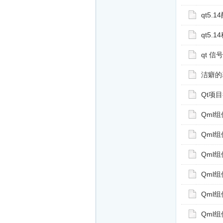
qt5.
qt5.
qt 
洁癖的
Qt项目
Qml
Qml
Qml组
Qml
Qml
Qml