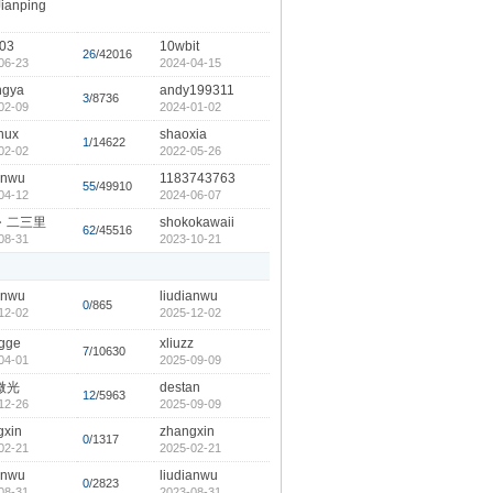
ianping
003
10wbit
26
/42016
06-23
2024-04-15
ngya
andy199311
3
/8736
02-09
2024-01-02
nux
shaoxia
1
/14622
02-02
2022-05-26
anwu
1183743763
55
/49910
04-12
2024-06-07
丶二三里
shokokawaii
62
/45516
08-31
2023-10-21
anwu
liudianwu
0
/865
12-02
2025-12-02
gge
xliuzz
7
/10630
04-01
2025-09-09
微光
destan
12
/5963
12-26
2025-09-09
gxin
zhangxin
0
/1317
02-21
2025-02-21
anwu
liudianwu
0
/2823
08-31
2023-08-31