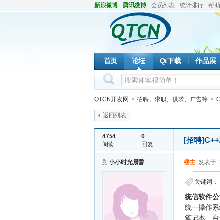
新浪微博
腾讯微博
会员列表
统计排行
帮助
首页
论坛
Qt下载
作品展
QTCN开发网
>
招聘、求职、供求、广告等
>
返回列表
4754
0
[招聘]
C+
阅读
回复
小小时光晨昏
楼主
发表于: 2
关键词：
统信软件公
统一操作系
笔记本、台