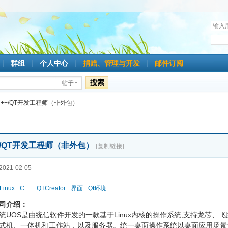
用
户
密
名
码
群组
个人中心
捐赠、管理与开发
邮件订阅
搜索
帖子
C++/QT开发工程师（非外包）
+/QT开发工程师（非外包）
[复制链接]
021-02-05
Linux
C++
QTCreator
界面
Qt环境
司介绍：
UOS
Linux
,
统
是由统信软件
开发
的一款基于
内核的操作系统
支持龙芯、飞
式机、一体机和工作站，以及服务器。统一桌面操作系统以桌面应用场景