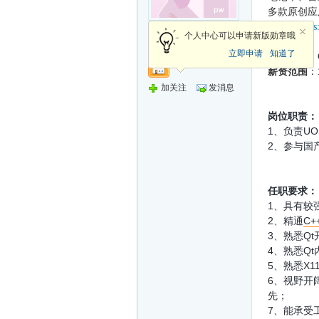
多款原创应
官网：
http
新手上路
个人中心可以申请新版勋章哦
立即申请
知道了
招聘岗位：
薪资范围
：
加关注
发消息
岗位职责：
1、负责U
2、参与国
任职要求：
1、具有较
2、精通
C+
3、熟悉Qt
4、熟悉Q
5、熟悉X11
6、视野开
先；
7、能承受