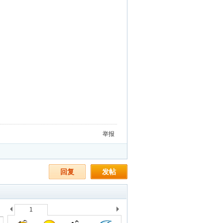
举报
回复
发帖
1
上
下
一
一