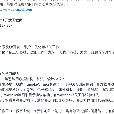
用，能够满足用户的日常办公和娱乐需求。
s://www.uniontech.com
QT开发工程师
12k-25k
OS系统Qt开发、维护、优化等相关工作；
产化平台上Qt移植、适配工作（龙芯、飞腾、兆芯、海光、鲲鹏等芯片平
强的学习能力；
+
，熟悉常用
数据
结构、算法、设计模式；
开发环境、Qt库、qmake/cmake构建等，具备Qt GUI应用独立开发软
t内部框架机制，如QPA、
信号槽
机制，
事件
机制，绘图、多
线程
、协程编
、Wayland等
图形
显示
协议架构，有Wayland相关工作经验优先；
阔，熟悉各种开源协议，满足开源项目维护经验、开源社区做过代码贡献、独
工作压力，做事主动，有责任心和上进心，具有较强的解决
问题
能力，有