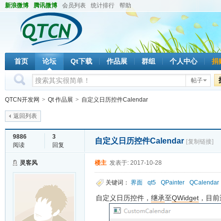
新浪微博
腾讯微博
会员列表
统计排行
帮助
首页
论坛
Qt下载
作品展
群组
个人中心
捐
帖子
QTCN开发网
>
Qt 作品展
>
自定义日历控件Calendar
返回列表
9886
3
自定义日历控件Calendar
[复制链接]
阅读
回复
灵客风
楼主
发表于: 2017-10-28
关键词：
界面
qt5
QPainter
QCalendar
自定义日历控件，
继承
至
QWidget
，目前