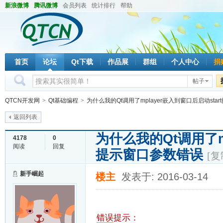
新浪微博
腾讯微博
会员列表
统计排行
帮助
首页
论坛
Qt下载
作品展
群组
个人中心
捐
帖子
QTCN开发网
>
Qt基础编程
>
为什么我的Qt调用了mplayer嵌入到窗口后启动start
返回列表
为什么我的Qt调用了mp
4178
0
阅读
回复
提示窗口参数错误
[复
新手崛起
楼主
发表于: 2016-03-14
错误
提示：