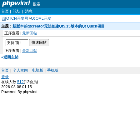
搜索
首页
|
论坛
|
消息
QTCN开发网
>
Qt QML开发
主题：
新版本的qtcreator无法创建Qt5.15版本的Qt Quick项目
正序查看 |
最新回帖
正序查看 |
最新回帖
«返回主帖
首页
|
个人空间
|
电脑版
|
手机版
登录
在线人数:
512
(12会员)
2026-08-08 01:15
Powered By phpwind