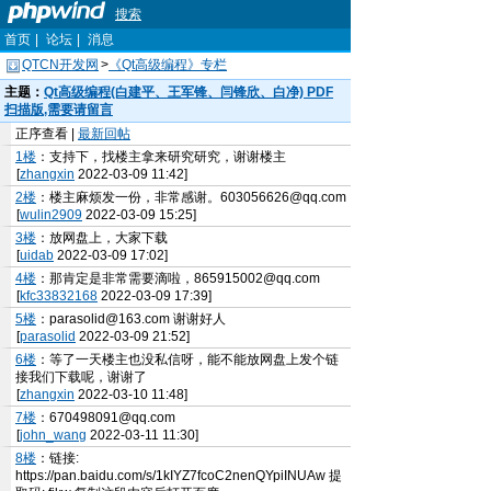
搜索
首页
|
论坛
|
消息
QTCN开发网
>
《Qt高级编程》专栏
主题：
Qt高级编程(白建平、王军锋、闫锋欣、白净) PDF
扫描版,需要请留言
正序查看 |
最新回帖
1楼
：支持下，找楼主拿来研究研究，谢谢楼主
[
zhangxin
2022-03-09 11:42]
2楼
：楼主麻烦发一份，非常感谢。603056626@qq.com
[
wulin2909
2022-03-09 15:25]
3楼
：放网盘上，大家下载
[
uidab
2022-03-09 17:02]
4楼
：那肯定是非常需要滴啦，865915002@qq.com
[
kfc33832168
2022-03-09 17:39]
5楼
：parasolid@163.com 谢谢好人
[
parasolid
2022-03-09 21:52]
6楼
：等了一天楼主也没私信呀，能不能放网盘上发个链
接我们下载呢，谢谢了
[
zhangxin
2022-03-10 11:48]
7楼
：670498091@qq.com
[
john_wang
2022-03-11 11:30]
8楼
：链接:
https://pan.baidu.com/s/1kIYZ7fcoC2nenQYpiINUAw 提