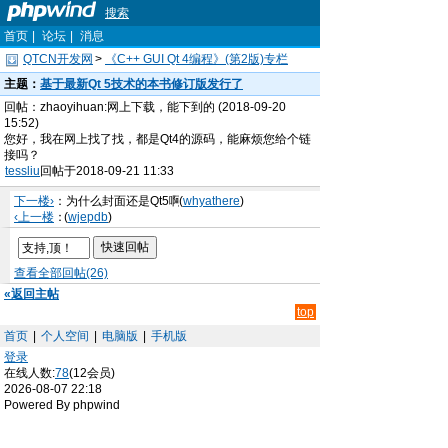
搜索
首页
|
论坛
|
消息
QTCN开发网
>
《C++ GUI Qt 4编程》(第2版)专栏
主题：
基于最新Qt 5技术的本书修订版发行了
回帖：zhaoyihuan:网上下载，能下到的 (2018-09-20
15:52)
您好，我在网上找了找，都是Qt4的源码，能麻烦您给个链
接吗？
tessliu
回帖于2018-09-21 11:33
下一楼›
：为什么封面还是Qt5啊
(
whyathere
)
‹上一楼
：
(
wjepdb
)
查看全部回帖(26)
«返回主帖
top
首页
|
个人空间
|
电脑版
|
手机版
登录
在线人数:
78
(12会员)
2026-08-07 22:18
Powered By phpwind