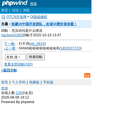
搜索
首页
|
论坛
|
消息
QTCN开发网
>
Qt基础编程
主题：
组建Qt中国开发团队，欢迎Qt爱好者加盟！
回帖：无法访问是什么情况
jiacheng1991
回帖于2020-10-10 13:47
下一楼›
：打不开
(
mh_0915
)
‹上一楼
：hhhhh哈哈哈哈哈哈哈哈和
(
1803537723
)
查看全部回帖(183)
«返回主帖
top
首页
|
个人空间
|
电脑版
|
手机版
登录
在线人数:
135
(2会员)
2026-08-06 19:12
Powered By phpwind