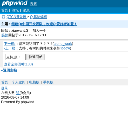
搜索
首页
|
论坛
|
消息
QTCN开发网
>
Qt基础编程
主题：
组建Qt中国开发团队，欢迎Qt爱好者加盟！
回帖：xiaoyanLG， 加入一个
笑颜
回帖于2017-06-16 17:11
下一楼›
：都不能访问了？？？？
(
alone_work
)
‹上一楼
：支持，有时间的时候来参加
(
tqqqw
)
查看全部回帖(183)
«返回主帖
首页
|
个人空间
|
电脑版
|
手机版
登录
在线人数:
81
(9会员)
2026-08-07 14:09
Powered By phpwind