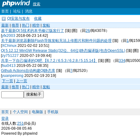
搜索
首页
|
论坛
|
消息
Qt安装与发布
收藏
最新
|
推荐
|
热门
|
精华
|
发帖
基于最新Qt 5技术的本书修订版发行了
[顶] [图] （回
26
/阅43078）
[
yfx2003
2018-06-23 14:42]
关于最新浏览器删除Flash导致发帖无法上传图片和附件问题的处理
[顶] （回
1
/阅15
[
XChinux
2021-02-02 10:51]
Qt 5.12.12 MinGW Release Static(32位、64位)静态编译版(包含OpenSSL)
[顶] [图
[
zy751227
2020-07-19 09:44]
共享一下自己编译的Qt吧 【6.7.2 / 6.5.3 / 6.2.8 / 5.15.14】
[顶] [图] （回
334
/阅1050
[
fsu0413
2019-05-22 08:35]
Github Actions自动构建Qt静态库
[顶] （回
7
/阅2520）
[
yuanpeirong
2025-02-19 20:19]
下一页
|
上一页
最新
|
推荐
|
热门
|
精华
|
发帖
首页
|
个人空间
|
电脑版
|
手机版
登录
在线人数:
251
(0会员)
2026-08-08 05:46
Powered By phpwind