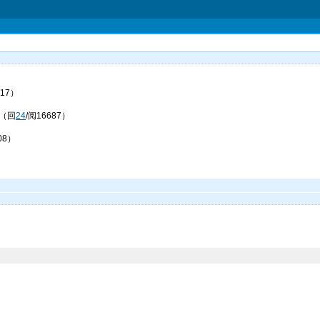
917）
] （回
24
/阅16687）
08）