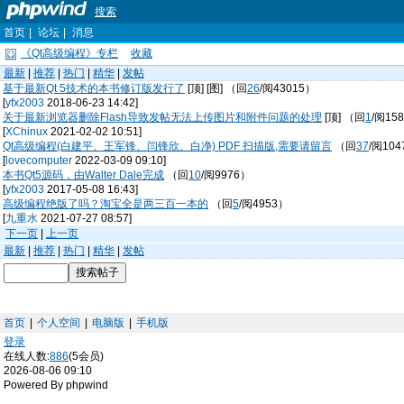
搜索
首页
|
论坛
|
消息
《Qt高级编程》专栏
收藏
最新
|
推荐
|
热门
|
精华
|
发帖
基于最新Qt 5技术的本书修订版发行了
[顶] [图] （回
26
/阅43015）
[
yfx2003
2018-06-23 14:42]
关于最新浏览器删除Flash导致发帖无法上传图片和附件问题的处理
[顶] （回
1
/阅15
[
XChinux
2021-02-02 10:51]
Qt高级编程(白建平、王军锋、闫锋欣、白净) PDF 扫描版,需要请留言
（回
37
/阅104
[
lovecomputer
2022-03-09 09:10]
本书Qt5源码，由Walter Dale完成
（回
10
/阅9976）
[
yfx2003
2017-05-08 16:43]
高级编程绝版了吗？淘宝全是两三百一本的
（回
5
/阅4953）
[
九重水
2021-07-27 08:57]
下一页
|
上一页
最新
|
推荐
|
热门
|
精华
|
发帖
首页
|
个人空间
|
电脑版
|
手机版
登录
在线人数:
886
(5会员)
2026-08-06 09:10
Powered By phpwind