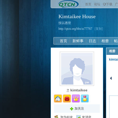
首页
论坛
Qt下载
Kimtaikee House
技以惠世
http://qtcn.org/bbs/u/77767
[复制]
首页
新鲜事
日志
相册
帖
相册
kimt
kimtaikee
加关注
加为好友
发消息