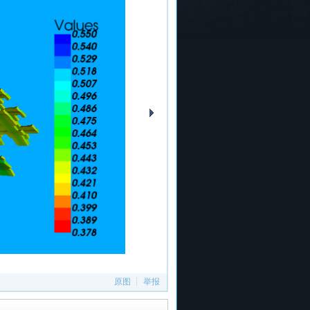
原图
┊
举报