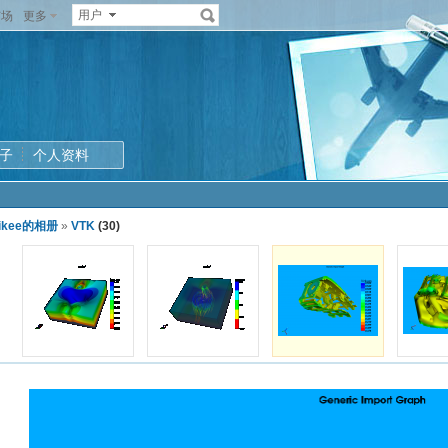
用户
广场
更多
子
个人资料
aikee的相册
»
VTK
(30)