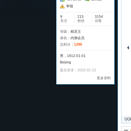
举报
9
215
3154
关注
粉丝
访客
等级：
精灵王
身份：
内测会员
总积分：
1296
男，1912-01-01
Beijing
最后登录：2025-01-22
更多资料
QQ
上传于