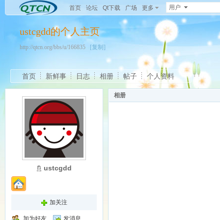
用户
首页
论坛
Qt下载
广场
更多
ustcgdd的个人主页
http://qtcn.org/bbs/u/166835
[复制]
首页
新鲜事
日志
相册
帖子
个人资料
相册
ustcgdd
加关注
加为好友
发消息