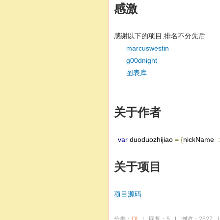
感激
感谢以下的项目,排名不分先后
marcuswestin
g00dnight
图表库
关于作者
var
duoduozhijiao
=
{
nickName
:
关于项目
项目源码
分类：
Qt
|
回复：5
|
浏览：2527
|