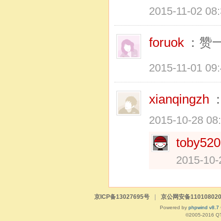
2015-11-02 08
foruok
：赞
2015-11-01 09
xianqingzh
：
2015-10-28 08
toby520
2015-10-
京ICP备13027695号
|
京公网安备110108020
Powered by
phpwind v8.7
©2005-2016
Q