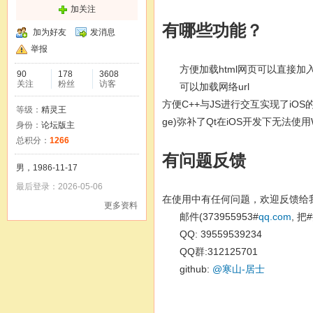
加关注
有哪些功能？
加为好友
发消息
举报
方便加载html网页可以直接加入
90
178
3608
关注
粉丝
访客
可以加载网络url
方便C++与JS进行交互实现了iOS的UI
等级：
精灵王
ge)弥补了Qt在iOS开发下无法使用
身份：
论坛版主
总积分：
1266
有问题反馈
男，1986-11-17
最后登录：2026-05-06
在使用中有任何问题，欢迎反馈给
更多资料
邮件(373955953#
qq.com
, 把
QQ: 39559539234
QQ群:312125701
github:
@寒山-居士