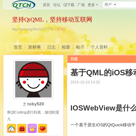
用户
首页
论坛
Qt下载
广场
更多
坚持QtQML，坚持移动互联网
http://qtcn.org/bbs/u/121778
[复制]
首页
新鲜事
日志
相册
帖子
个人资料
日志
基于QML的iOS移
2015-10-23 14:32
toby520
IOSWebView是什
将QtCoding进行到底，做Qt的宠
儿
一个基于原生iOS的QtQuick移